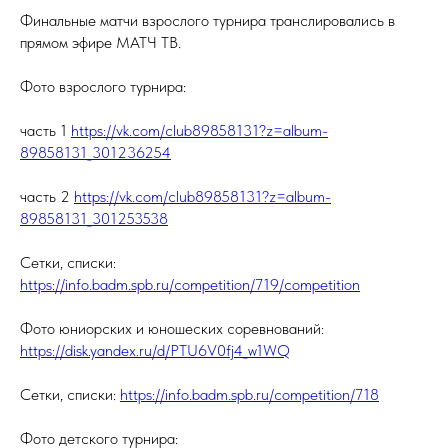
Финальные матчи взрослого турнира транслировались в
прямом эфире МАТЧ ТВ.
Фото взрослого турнира:
часть 1
https://vk.com/club89858131?z=album-
89858131_301236254
часть 2
https://vk.com/club89858131?z=album-
89858131_301253538
Сетки, списки:
https://info.badm.spb.ru/competition/719/competition
Фото юниорских и юношеских соревнований:
https://disk.yandex.ru/d/PTU6V0fj4_w1WQ
Сетки, списки:
https://info.badm.spb.ru/competition/718
Фото детского турнира: