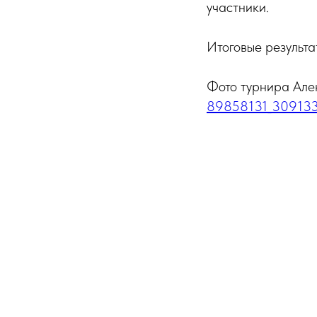
участники.
Итоговые результ
Фото турнира Але
89858131_30913